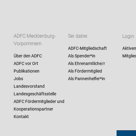
ADFC Mecklenburg-
Sei dabei
Login
Vorpommern
ADFC-Mitgliedschaft
Aktiven
Über den ADFC
Als Spender*in
Mitglie
ADFC vor Ort
Als Ehrenamtliche/r
Publikationen
Als Fördermitglied
Jobs
Als Pannenhelfer*in
Landesvorstand
Landesgeschäftsstelle
ADFC Fördermitglieder und
Kooperationspartner
Kontakt