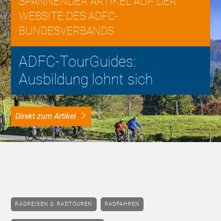
SPANNENDER ARTIKEL AUF DER
WEBSITE DES ADFC-
BUNDESVERBANDS
ADFC-TourGuides:
Ausbildung lohnt sich
Direkt zum Artikel
RADREISEN & RADTOUREN
RADFAHREN